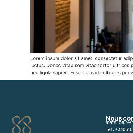
Lorem ipsum dolor sit amet, consectetur adipisc
luctus. Donec vitae sem vitae tortor ultrices 
nec ligula sapien. Fusce gravida ultricies purus
Nous co
mathilde.r@
Tel : +33061