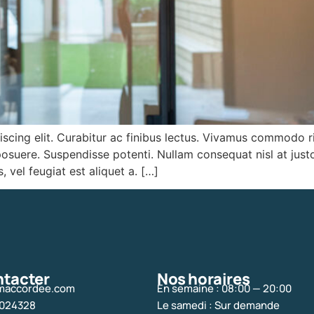
ing elit. Curabitur ac finibus lectus. Vivamus commodo risus
posuere. Suspendisse potenti. Nullam consequat nisl at justo
, vel feugiat est aliquet a. […]
ntacter
Nos horaires
maccordee.com
En semaine : 08:00 — 20:00
6024328
Le samedi : Sur demande